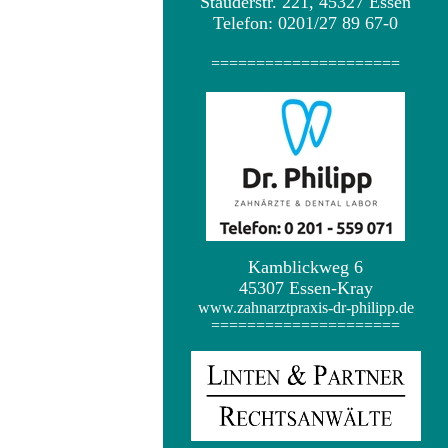
Stauderstr. 221, 45327 Essen
Telefon: 0201/27 89 67-0
=====================
Kamblickweg 6
45307 Essen-Kray
www.zahnarztpraxis-dr-philipp.de
=====================