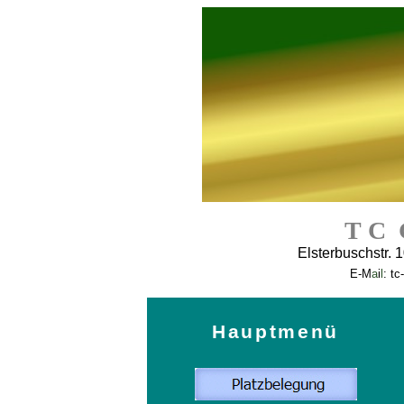
T C G
Elsterbuschstr. 
E
-
M
a
i
l
:
tc
Hauptmenü