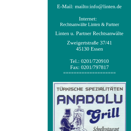
E-Mail:
mailto:info@linten.de
Internet:
Rechtsanwälte Linten & Partne
r
Linten u. Partner Rechtsanwälte
Zweigertstraße 37/41
45130 Essen
Tel.: 0201/720910
Fax: 0201/797817
====================