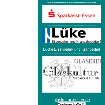
=======================
=======================
Lücke Eisenbahn- und Kranbedarf
=======================
glaskultur-essen.de
Centrumstraße 34